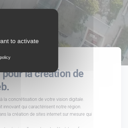
ant to activate
policy
pour la création de
eb.
 concrétisation de votre vision digitale.
it innovant qui caractérisent notre région.
s la création de sites internet sur mesure qui
.