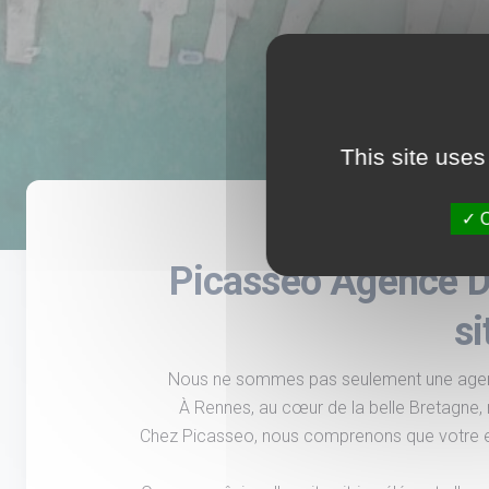
This site uses
O
Picasseo Agence Dr
si
Nous ne sommes pas seulement une agence 
À Rennes, au cœur de la belle Bretagne, no
Chez Picasseo, nous comprenons que votre entr