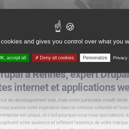
 cookies and gives you control over what you w
K, accept all
Accueil
Deny all cookies
Agences Digitales Drupal
Personalize
Privacy 
upal à Rennes, expert Drupal 
tes internet et applications w
de développement web, mais votre partenaire créatif dédié à la
us puisons notre inspiration dans la richesse culturelle et l'espr
eprise est unique, et c'est pourquoi nous nous spécialisons dan
captivent votre audience et reflètent l'essence de votre marque