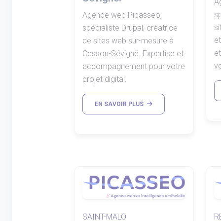
A
sp
Agence web Picasseo,
s
spécialiste Drupal, créatrice
e
de sites web sur-mesure à
e
Cesson-Sévigné. Expertise et
vo
accompagnement pour votre
projet digital.
EN SAVOIR PLUS
SAINT-MALO
R