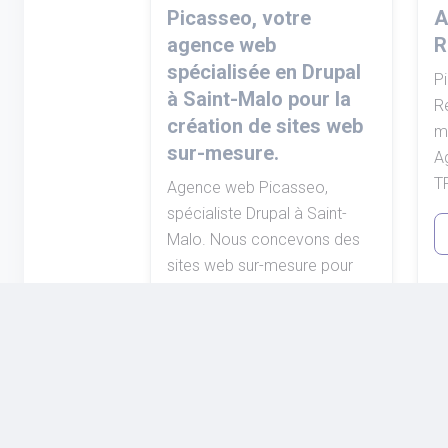
Picasseo, votre
A
agence web
R
spécialisée en Drupal
P
à Saint-Malo pour la
Re
création de sites web
m
sur-mesure.
A
TP
Agence web Picasseo,
spécialiste Drupal à Saint-
Malo. Nous concevons des
sites web sur-mesure pour
répondre à vos besoins
spécifiques.
EN SAVOIR PLUS