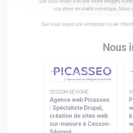
Que vous rêviez d'un site vitrine élégant, d'un
vos idées en réalité numérique. Nous c
Que vous soyez une entreprise locale chercha
Nous i
CESSON-SÉVIGNÉ
V
Agence web Picasseo
P
: Spécialiste Drupal,
w
création de sites web
à
sur-mesure à Cesson-
w
Sévigné.