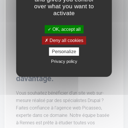
over what you want to
activate
OK, accept all
Deny all cookies
Personalize
Privacy policy
Vous souhaitez en savoir
davantage.
Vous souhaitez bénéficier d'un site web sur-
mesure réalisé par des spécialistes Drupal ?
Faites confiance à l'agence web Picasseo,
experte dans ce domaine. Notre équipe basée
à Rennes est prête à étudier toutes vos