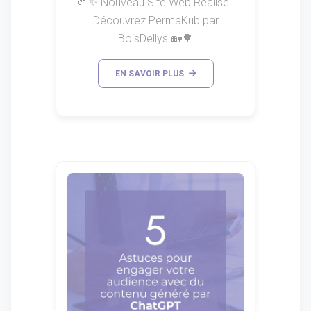
🌱✨ Nouveau Site Web Réalisé !
Découvrez PermaKub par
BoisDellys 🏡🌳
EN SAVOIR PLUS