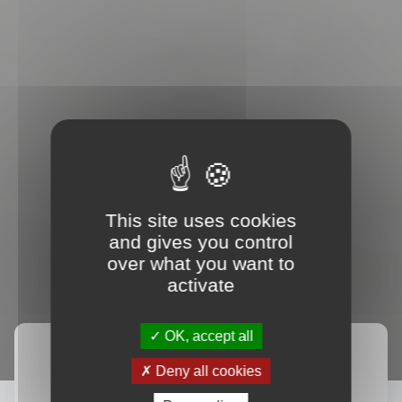
This site uses cookies
and gives you control
over what you want to
activate
OK, accept all
Accueil
Actualités
Deny all cookies
Retrouvez l'ensemble des