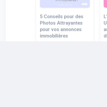
5 Conseils pour des
L
Photos Attrayantes
U
pour vos annonces
a
immobilières
d
Vous voulez que vos
L
annonces immobilières se
a
démarquent dans la foule ?
d
q
EN LIRE PLUS