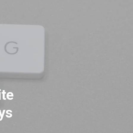
ite
ys