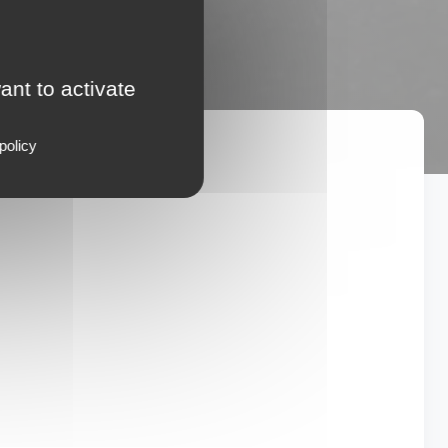
ant to activate
lys
policy