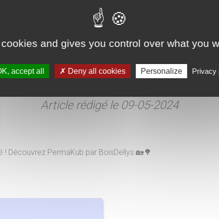
 cookies and gives you control over what you w
cueil
K, accept all
Actualités
Deny all cookies
Nouvelle Réalisation - Site PermaKub Par BoisDel
Personalize
Privacy 
Article rédigé le 09-05-2024
 ! Découvrez PermaKub par BoisDellys 🏡🌳