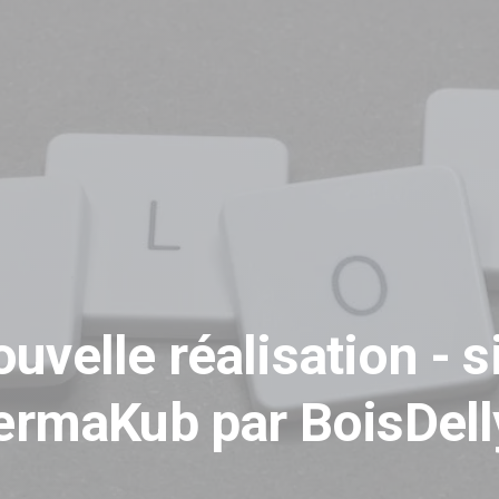
uvelle réalisation - s
ermaKub par BoisDell