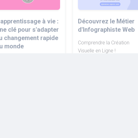
'apprentissage à vie :
Découvrez le Métier
ne clé pour s'adapter
d'Infographiste Web
u changement rapide
Comprendre la Création
u monde
Visuelle en Ligne !
es compétences que vous
EN LIRE PLUS
cquérez aujourd'hui peuvent
evenir obsolètes dans
uelques années.
EN LIRE PLUS