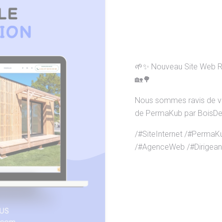
🌱✨ Nouveau Site Web Ré
🏡🌳
Nous sommes ravis de vou
de PermaKub par BoisDel
/#SiteInternet /#PermaK
/#AgenceWeb /#Dirigeant