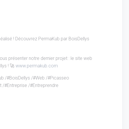
alisé ! Découvrez PermaKub par BoisDellys
s présenter notre dernier projet : le site web
lys ! 🚀
www.permakub.com
ub /#BoisDellys /#Web /#Picasseo
 /#Entreprise /#Entreprendre