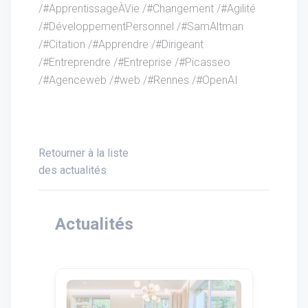
/#ApprentissageÀVie /#Changement /#Agilité
/#DéveloppementPersonnel /#SamAltman
/#Citation /#Apprendre /#Dirigeant
/#Entreprendre /#Entreprise /#Picasseo
/#Agenceweb /#web /#Rennes /#OpenAI
Retourner à la liste
des actualités
Actualités