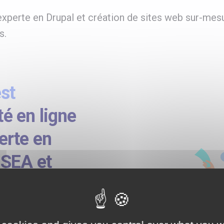
xperte en Drupal et création de sites web sur-mes
s.
st
té en ligne
erte en
 SEA et
oximité de