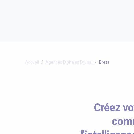
Accueil
Agences Digitales Drupal
Brest
Créez vot
comm