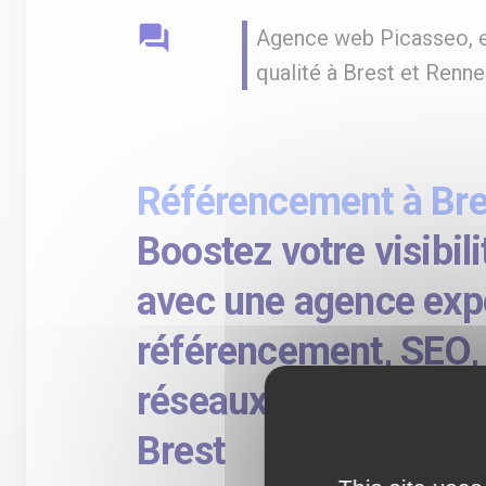
question_answer
Agence web Picasseo, e
qualité à Brest et Renne
Référencement à Bre
Boostez votre visibili
avec une agence exp
référencement, SEO,
réseaux sociaux à pr
Brest