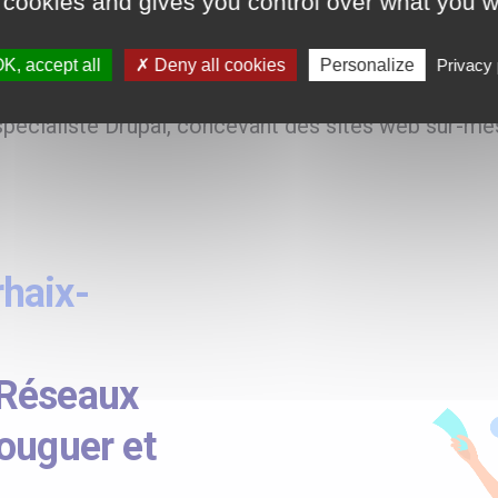
 cookies and gives you control over what you w
K, accept all
Deny all cookies
Personalize
Privacy 
écialiste Drupal, concevant des sites web sur-mes
haix-
 Réseaux
ouguer et