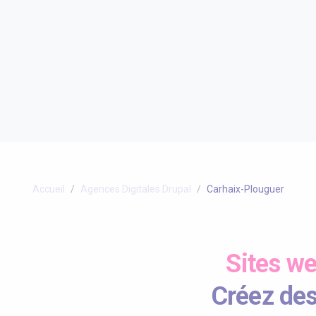
Accueil
Agences Digitales Drupal
Carhaix-Plouguer
Sites w
Créez des