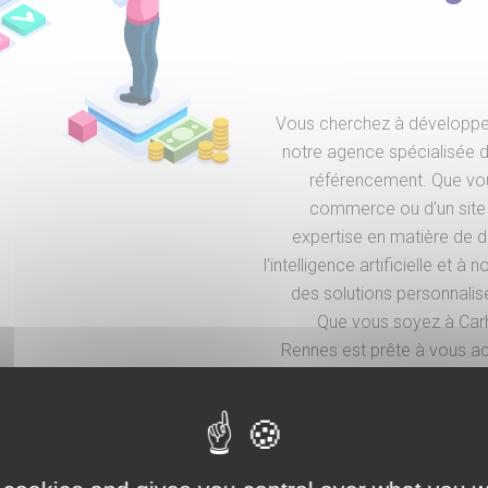
Vous cherchez à développer
notre agence spécialisée d
référencement. Que vous
commerce ou d'un site v
expertise en matière de 
l'intelligence artificielle et 
des solutions personnalis
Que vous soyez à Carh
Rennes est prête à vous ac
CRÉEZ VOTRE 