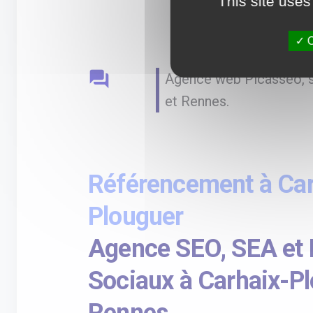
This site uses
O
question_answer
Agence web Picasseo, sp
et Rennes.
Référencement à Car
Plouguer
Agence SEO, SEA et
Sociaux à Carhaix-Pl