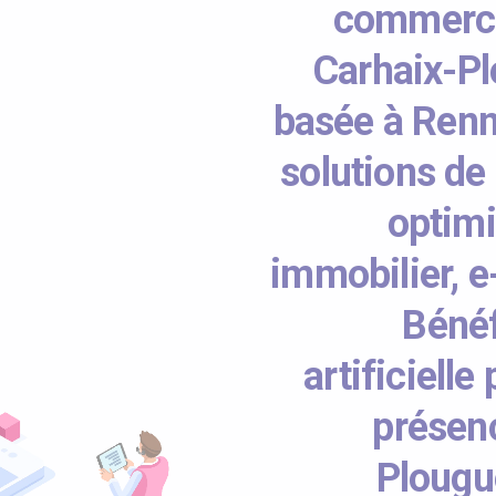
commerce 
Carhaix-Pl
basée à Renn
solutions de
optimi
immobilier, e
Bénéf
artificiell
présenc
Plougu