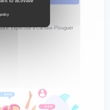
ant to activate
policy
ure. Expertise à Carhaix-Plouguer