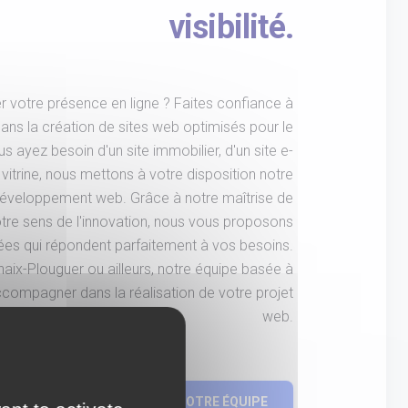
visibilité.
 votre présence en ligne ? Faites confiance à
ans la création de sites web optimisés pour le
 ayez besoin d'un site immobilier, d'un site e-
itrine, nous mettons à votre disposition notre
développement web. Grâce à notre maîtrise de
à notre sens de l'innovation, nous vous proposons
ées qui répondent parfaitement à vos besoins.
aix-Plouguer ou ailleurs, notre équipe basée à
compagner dans la réalisation de votre projet
web.
PROJET
CONTACTEZ NOTRE ÉQUIPE