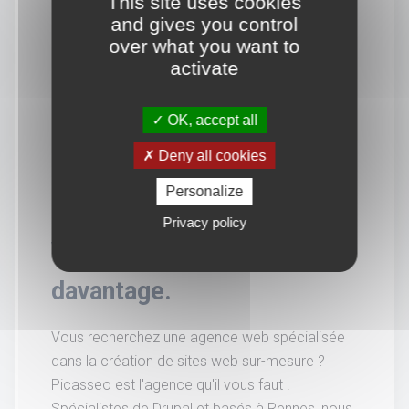
This site uses cookies
and gives you control
over what you want to
activate
OK, accept all
Deny all cookies
Personalize
Privacy policy
Vous souhaitez en savoir
davantage.
Vous recherchez une agence web spécialisée
dans la création de sites web sur-mesure ?
Picasseo est l'agence qu'il vous faut !
Spécialistes de Drupal et basés à Rennes, nous