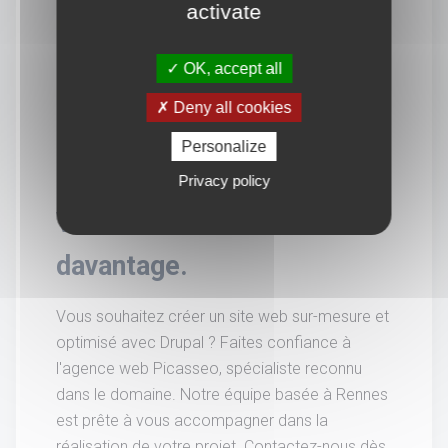
activate
OK, accept all
Deny all cookies
Personalize
Privacy policy
Vous souhaitez en savoir
davantage.
Vous souhaitez créer un site web sur-mesure et
optimisé avec Drupal ? Faites confiance à
l'agence web Picasseo, spécialiste reconnu
dans le domaine. Notre équipe basée à Rennes
est prête à vous accompagner dans la
réalisation de votre projet. Contactez-nous dès