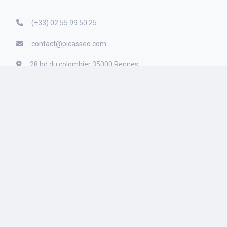
(+33) 02 55 99 50 25
contact@picasseo.com
28 bd du colombier
35000
Rennes
Ouvert du lundi au samedi de 8h00 à 20h00
Société
Ressources
Intelligence Artificielle
Agences digitales
Sites Web
Création de sites internet
Référencement
Création de sites
immobilier
Accompagnement
Création de sites e-