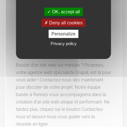
OK, accept all
Deny all cookies
Personalize
Vous souhaitez en savoir
Privacy policy
davantage.
Besoin d'un site web sur-mesure ? Picasseo,
votre agence web spécialiste Drupal, est là pour
vous aider ! Contactez-nous dès maintenant
pour discuter de votre projet. Notre équipe
basée à Rennes vous accompagnera dans la
création d'un site web unique et performant. Ne
tardez plus, cliquez sur le bouton Contactez-
nous et laissez-nous vous guider vers la
réussite en ligne.