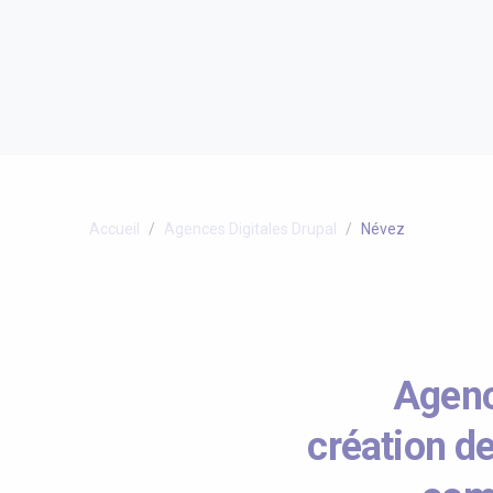
Accueil
Agences Digitales Drupal
Névez
Agenc
création de