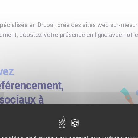
écialisée en Drupal, crée des sites web sur-mesur
ement, boostez votre présence en ligne avec notre
vez
éférencement,
sociaux à