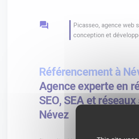
question_answer
Picasseo, agence web sp
conception et développ
Référencement à Né
Agence experte en r
SEO, SEA et réseaux 
Névez