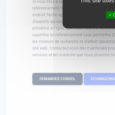
This site uses
Si vous êtes à la recherche d'une agence spéc
référencement, le SEO, le SEA et les réseaux 
endroit. Notre agence, basée à Rennes, met à
O
d'experts qui saura vous accompagner dans l'
présence en ligne. Que vous soyez à Névez ou
expertise en référencement vous permettra d'am
les moteurs de recherche et d'attirer davantage
site web. Contactez-nous dès maintenant pour
services et les solutions que nous pouvons m
DEMANDEZ CONSEIL
ÉCHANGEONS 