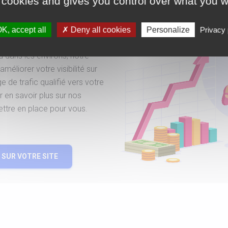
 cookies and gives you control over what you w
ialisée dans le
sociaux, vous êtes au bon
 votre disposition une équipe
K, accept all
Deny all cookies
Personalize
Privacy 
optimisation de votre
 dans les environs, notre
éliorer votre visibilité sur
 de trafic qualifié vers votre
 en savoir plus sur nos
ettre en place pour vous.
SUR VOTRE SITE