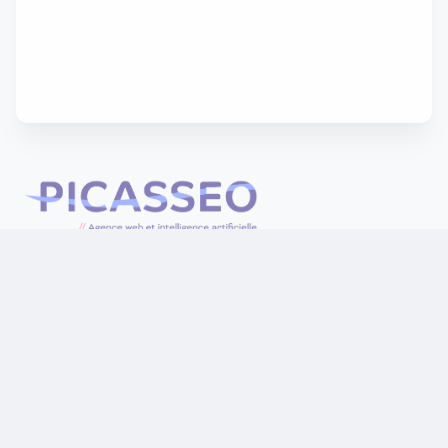
Picasseo
(+33) 02 55 99 50 25
contact@picasseo.com
28 bd du colombier
35000
Rennes
Ouvert du lundi au samedi de 8h00 à 20h00