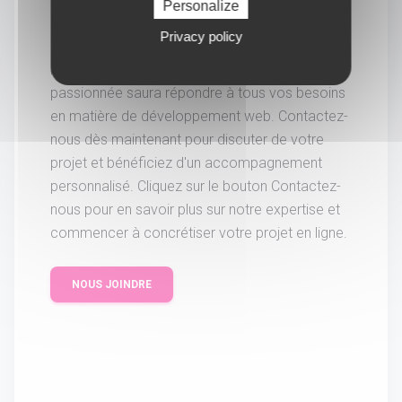
Personalize
site web sur-mesure ? Ne cherchez plus !
Privacy policy
Picasseo est l'agence qu'il vous faut. Basée à
Rennes, notre équipe compétente et
passionnée saura répondre à tous vos besoins
en matière de développement web. Contactez-
nous dès maintenant pour discuter de votre
projet et bénéficiez d'un accompagnement
personnalisé. Cliquez sur le bouton Contactez-
nous pour en savoir plus sur notre expertise et
commencer à concrétiser votre projet en ligne.
NOUS JOINDRE