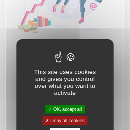
This site uses cookies
and gives you control
over what you want to
activate
Vous souhaitez en savoir
davantage.
OK, accept all
Deny all cookies
Vous êtes à la recherche d'une agence web
spécialisée en Drupal pour la création de votre