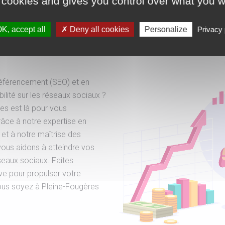
 cookies and gives you control over what you w
 de Pleine-
K, accept all
Deny all cookies
Personalize
Privacy 
éférencement (SEO) et en
bilité sur les réseaux sociaux ?
es est là pour vous
râce à notre expertise en
et à notre maîtrise des
vous aidons à atteindre vos
réseaux sociaux. Faites
ve pour propulser votre
ous soyez à Pleine-Fougères