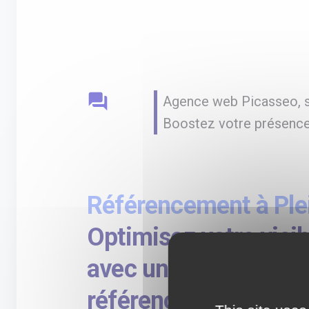
question_answer
Agence web Picasseo, sp
Boostez votre présence
Référencement à Ple
Optimisez votre visibi
avec une agence spéc
référencement, SEO,