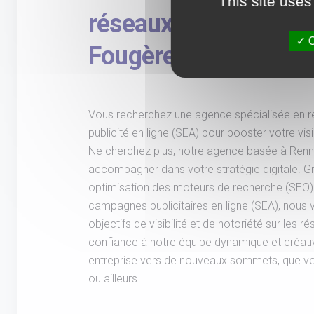
This site uses
réseaux sociaux près
O
Fougères.
Vous recherchez une agence spécialisée en r
publicité en ligne (SEA) pour booster votre visi
Ne cherchez plus, notre agence basée à Renn
accompagner dans votre stratégie digitale. G
optimisation des moteurs de recherche (SEO) 
campagnes publicitaires en ligne (SEA), nous 
objectifs de visibilité et de notoriété sur les 
confiance à notre équipe dynamique et créati
entreprise vers de nouveaux sommets, que v
ou ailleurs.