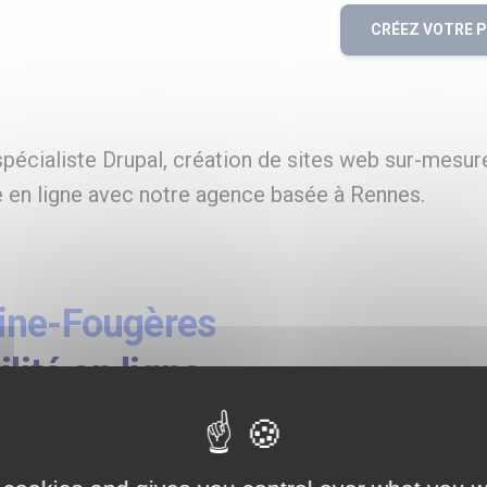
CRÉEZ VOTRE 
écialiste Drupal, création de sites web sur-mesure
 en ligne avec notre agence basée à Rennes.
ine-Fougères
lité en ligne
ialisée en
 SEA et