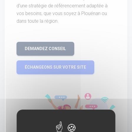
d'une stratégie de référencement adaptée à
vos besoins, que vous soyez à Plouénan ou
dans toute la région.
DEMANDEZ CONSEIL
ÉCHANGEONS SUR VOTRE SITE