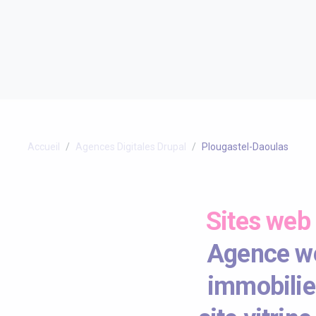
Accueil
Agences Digitales Drupal
Plougastel-Daoulas
Sites web
Agence we
immobilie