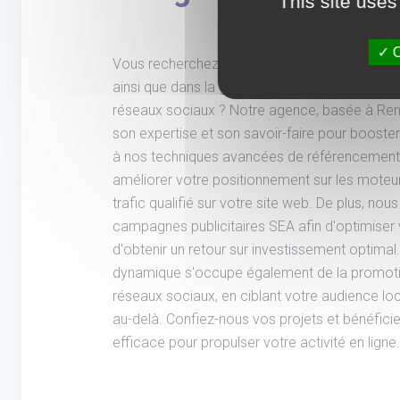
This site uses
O
Vous recherchez une agence spécialisée dans
ainsi que dans la gestion des campagnes SEA 
réseaux sociaux ? Notre agence, basée à Renn
son expertise et son savoir-faire pour booster v
à nos techniques avancées de référencement
améliorer votre positionnement sur les moteur
trafic qualifié sur votre site web. De plus, n
campagnes publicitaires SEA afin d'optimiser
d'obtenir un retour sur investissement optimal.
dynamique s'occupe également de la promotio
réseaux sociaux, en ciblant votre audience lo
au-delà. Confiez-nous vos projets et bénéficiez
efficace pour propulser votre activité en ligne.