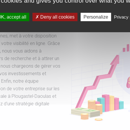
 cookies and gives you control over what you w
K, accept all
Deny all cookies
Personalize
Privacy 
 le référencement et le SEO,
et la promotion sur les
es, met à votre disposition
otre visibilité en ligne. Grâce
, nous vous aidons à
s de recherche et à attirer un
ous nous chargeons de gérer vos
 vos investissements et
 Enfin, notre équipe
n de votre entreprise sur les
cale à Plougastel-Daoulas et
 d'une stratégie digitale