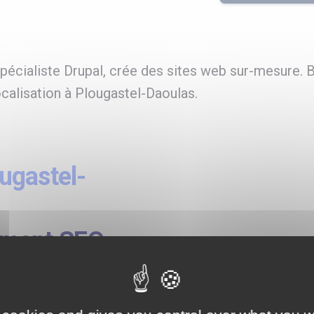
écialiste Drupal, crée des sites web sur-mesure. 
calisation à Plougastel-Daoulas.
ugastel-
ement SEO,
ux à