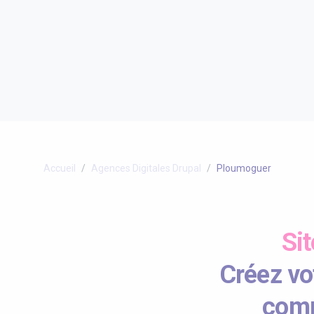
Accueil
Agences Digitales Drupal
Ploumoguer
Si
Créez vot
comm