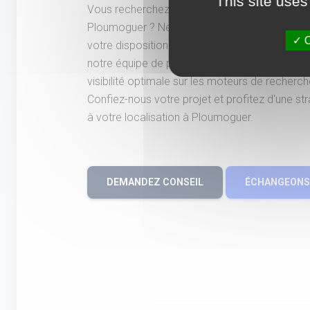
This site uses
Vous recherchez une agence spécialisée en 
Ploumoguer ? Ne cherchez plus ! Notre agenc
O
votre disposition son expertise en SEO, SEA e
notre équipe de professionnels expérimentés,
visibilité optimale sur les moteurs de recherc
Confiez-nous votre projet et profitez d'une s
à votre localisation à Ploumoguer.
DEMANDEZ CONSEIL
ÉCHANGEONS 