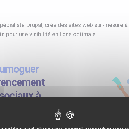
écialiste Drupal, crée des sites web sur-mesure 
s pour une visibilité en ligne optimale.
oumoguer
érencement
sociaux à