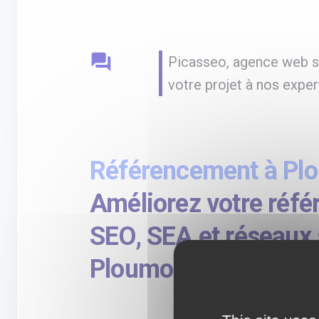
question_answer
Picasseo, agence web sp
votre projet à nos expert
Référencement à Pl
Améliorez votre réf
SEO, SEA et réseaux 
Ploumoguer