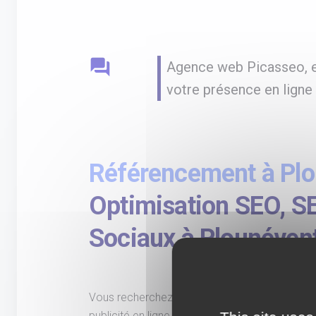
question_answer
Agence web Picasseo, e
votre présence en ligne
Référencement à Plo
Optimisation SEO, S
Sociaux à Plounéven
Vous recherchez une agence spécialisée en r
publicité en ligne (SEA) pour booster votre visi