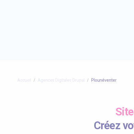
Accueil
Agences Digitales Drupal
Plounéventer
Sit
Créez vot