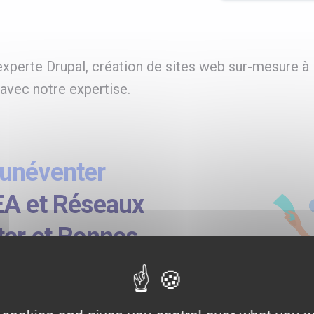
xperte Drupal, création de sites web sur-mesure à
 avec notre expertise.
unéventer
EA et Réseaux
ter et Rennes
éférencement (SEO) et en
bilité sur les réseaux sociaux ?