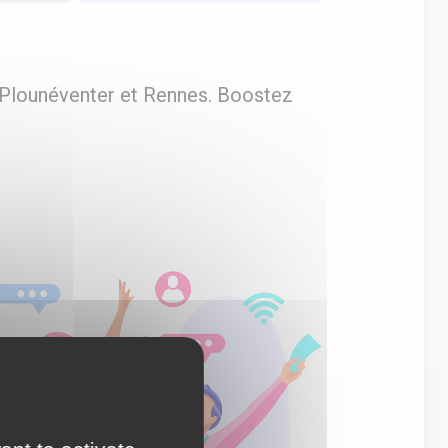
 Plounéventer et Rennes. Boostez