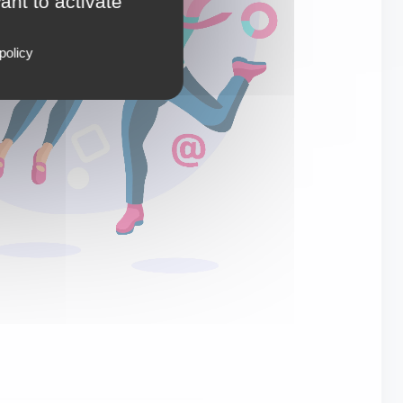
ant to activate
policy