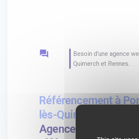
question_answer
Besoin d'une agence web
Quimerch et Rennes.
Référencement à Pon
lès-Quimerch
Agence SEO spéciali