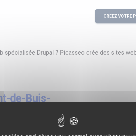
CRÉEZ VOTRE 
 spécialisée Drupal ? Picasseo crée des sites web
t-de-Buis-
sée en