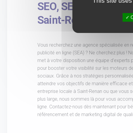
This site uses
SEO, SEA et réseaux 
Saint-Renan
O
Vous recherchez une agence spécialisée en r
publicité en ligne (SEA) ? Ne cherchez plus !
met à votre disposition une équipe d'experts
pour booster votre visibilité sur les moteurs 
sociaux. Grâce à nos stratégies personnalisé
atteindre vos objectifs de manière efficace e
entreprise locale à Saint-Renan ou que vous s
plus large, nous sommes là pour vous accomp
ligne. Contactez-nous dès maintenant pour bé
référencement et de marketing digital de quali