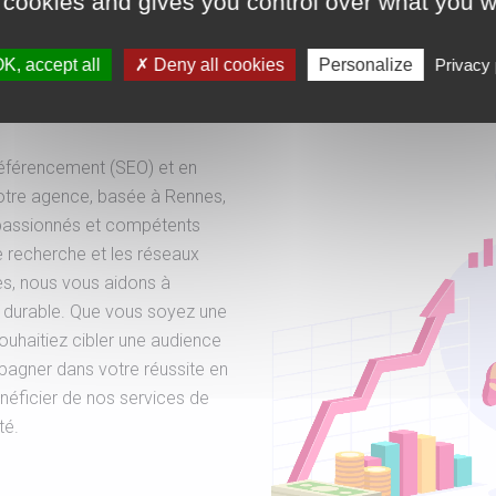
 cookies and gives you control over what you w
sociaux à
K, accept all
Deny all cookies
Personalize
Privacy 
éférencement (SEO) et en
 Notre agence, basée à Rennes,
 passionnés et compétents
de recherche et les réseaux
es, nous vous aidons à
t durable. Que vous soyez une
ouhaitiez cibler une audience
agner dans votre réussite en
néficier de nos services de
té.