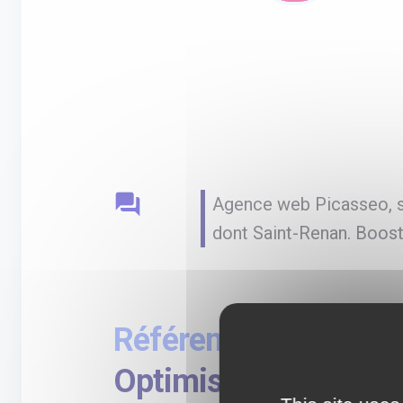
question_answer
Agence web Picasseo, sp
dont Saint-Renan. Boost
Référencement à Sa
Optimisez votre réf