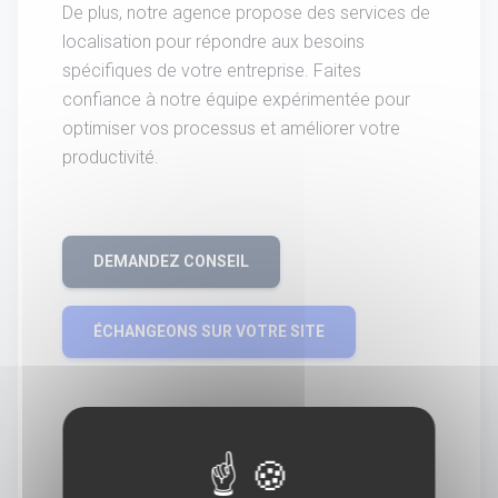
De plus, notre agence propose des services de
localisation pour répondre aux besoins
spécifiques de votre entreprise. Faites
confiance à notre équipe expérimentée pour
optimiser vos processus et améliorer votre
productivité.
DEMANDEZ CONSEIL
ÉCHANGEONS SUR VOTRE SITE