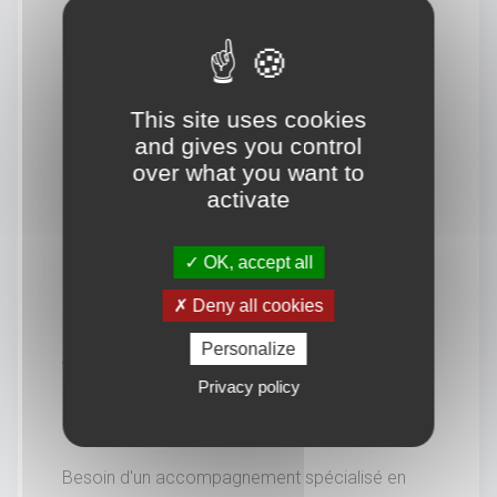
This site uses cookies
and gives you control
over what you want to
activate
OK, accept all
Deny all cookies
Personalize
Vous souhaitez en savoir
Privacy policy
davantage.
Besoin d'un accompagnement spécialisé en