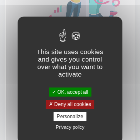
This site uses cookies
and gives you control
over what you want to
activate
OK, accept all
Deny all cookies
Personalize
Vous souhaitez en savoir
Privacy policy