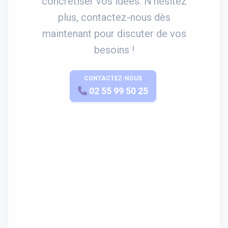
concrétiser vos idées. N'hésitez
plus, contactez-nous dès
maintenant pour discuter de vos
besoins !
CONTACTEZ-NOUS
APPELEZ-NOUS
02 55 99 50 25