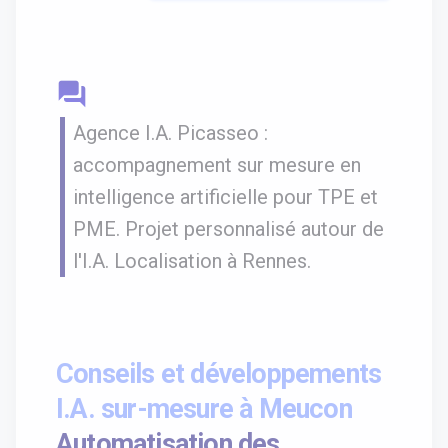
question_answer
Agence I.A. Picasseo :
accompagnement sur mesure en
intelligence artificielle pour TPE et
PME. Projet personnalisé autour de
l'I.A. Localisation à Rennes.
Conseils et développements
I.A. sur-mesure à Meucon
Automatisation des