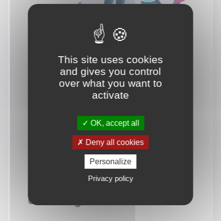
This site uses cookies
and gives you control
over what you want to
activate
OK, accept all
Deny all cookies
Personalize
Vous souhaitez en savoir
Privacy policy
davantage.