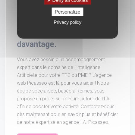
Deny all cookies
Personalize
Privacy policy
Vous souhaitez en savoir
davantage.
Vous avez besoin d'un accompagnement
expert dans le domaine de l'Intelligence
Artificielle pour votre TPE ou PME ? L'agence
web Picasseo est là pour vous aider ! Notre
équipe spécialisée, basée à Rennes, vous
propose un projet sur mesure autour de l'I.A.,
afin de booster votre activité. Contactez-nous
dès maintenant pour en savoir plus et bénéficier
de notre expertise en agence I.A. Picasseo.