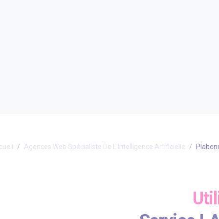
cueil
Agences Web Spécialiste De L'Intelligence Artificielle
Plaben
Uti