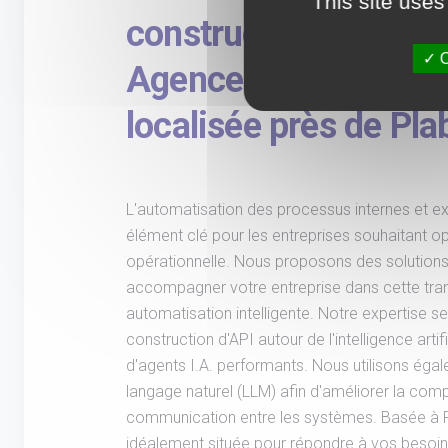
This site uses
construction d'API aut
O
Agence spécialisée 
localisée près de Pl
L'automatisation des processus internes et e
élément clé pour les entreprises souhaitant opt
opérationnelle. Nous proposons des solution
accompagner votre entreprise dans cette tran
automatisation intelligente. Notre expertise 
construction d'API autour de l'intelligence artifi
d'agents I.A. performants. Nous utilisons ég
langage naturel (LLM) afin d'améliorer la comp
communication entre les systèmes. Basée à 
idéalement située pour répondre à vos besoin