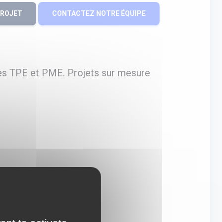
PROJET
CONTACTEZ NOTRE ÉQUIPE
es TPE et PME. Projets sur mesure