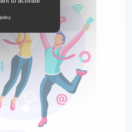
ant to activate
policy