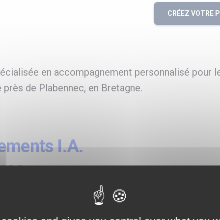
CRÉEZ VOTRE 
pécialisée en accompagnement personnalisé pour l
ée près de Plabennec, en Bretagne.
ements I.A.
nec
processus
et