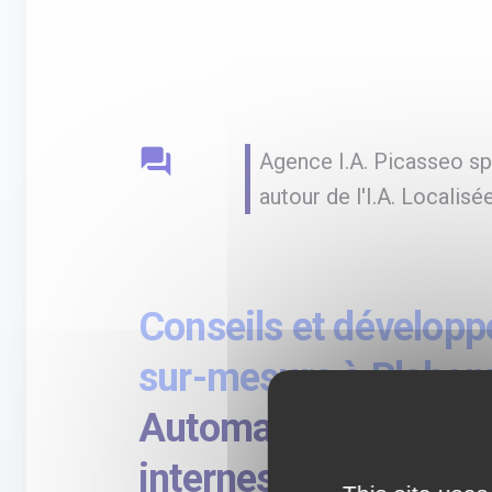
question_answer
Agence I.A. Picasseo s
autour de l'I.A. Localis
Conseils et développ
sur-mesure à Plaben
Automatisation des 
internes et externes 