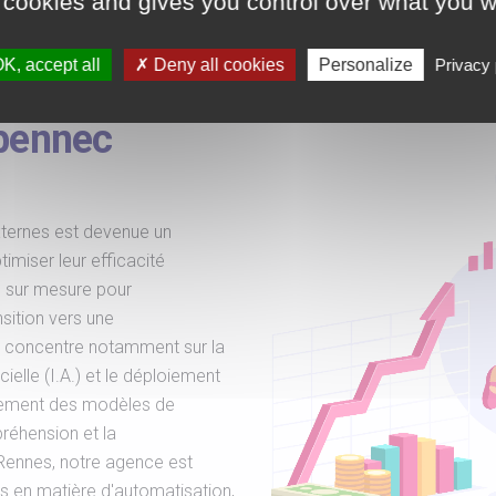
 cookies and gives you control over what you w
our de l'I.A. -
K, accept all
Deny all cookies
Personalize
Privacy 
en LLM et
abennec
xternes est devenue un
imiser leur efficacité
s sur mesure pour
sition vers une
se concentre notamment sur la
cielle (I.A.) et le déploiement
alement des modèles de
réhension et la
Rennes, notre agence est
s en matière d'automatisation,