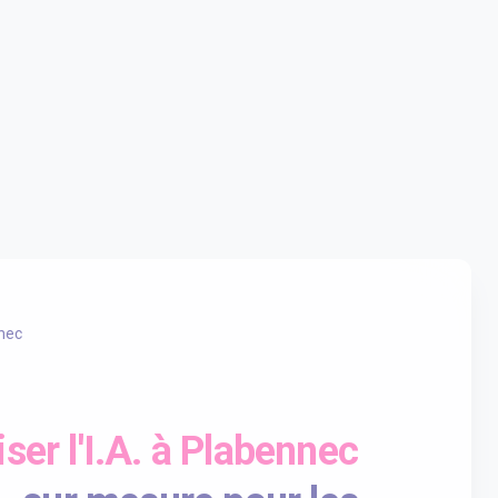
nec
liser l'I.A. à Plabennec