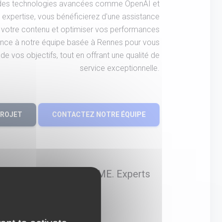
nt des technologies avancées comme OpenAI et
expertise, vous bénéficierez d'une assistance
 votre contenu et optimiser vos performances
iance à notre équipe basée à Rennes pour vous
e vos objectifs, tout en offrant une qualité de
service exceptionnelle.
PROJET
CONTACTEZ NOTRE ÉQUIPE
de l'I.A. pour TPE et PME. Experts
ue.