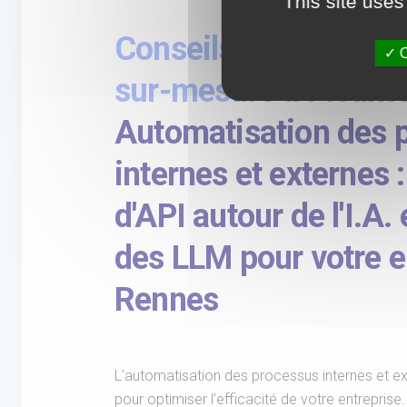
This site uses
Conseils et développ
O
sur-mesure à Pleum
Automatisation des 
internes et externes 
d'API autour de l'I.A. 
des LLM pour votre e
Rennes
L'automatisation des processus internes et ex
pour optimiser l'efficacité de votre entrepris