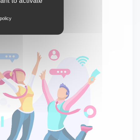
ant to activate
policy