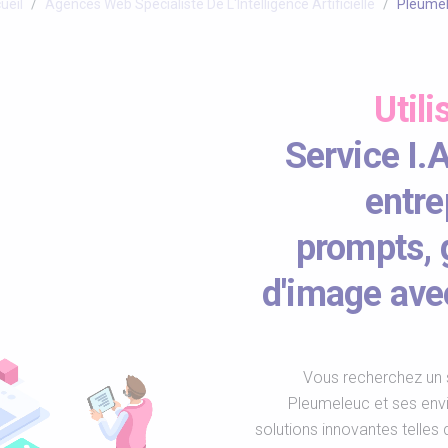
ueil
Agences Web Spécialiste De L'Intelligence Artificielle
Pleume
Utili
Service I.
entre
prompts, 
d'image av
Vous recherchez un s
Pleumeleuc et ses env
solutions innovantes telles