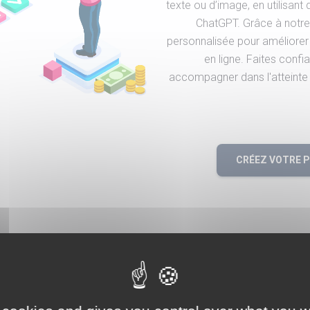
texte ou d’image, en utilisa
ChatGPT. Grâce à notre 
personnalisée pour améliorer
en ligne. Faites conf
accompagner dans l'atteinte d
CRÉEZ VOTRE 
spécialiste de l'accompagnement sur mesure autour 
s des solutions innovantes sans limite géographiq