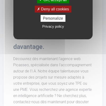
Deny all cookies
Personalize
Privacy policy
Vous souhaitez en savoir
davantage.
Découvrez dès maintenant l'agence web
Picasseo, spécialisée dans l'accompagnement
autour de l'I.A. Notre équipe talentueuse vous
propose des projets sur mesure adaptés à
votre entreprise, que vous soyez une TPE ou
une PME. Vous recherchez une agence experte
en intelligence artificielle ? Ne cherchez plus,
contactez-nous dès maintenant pour discuter