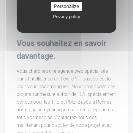
Personalize
Privacy policy
Vous souhaitez en savoir
davantage.
Vous cherchez une agence web spécialisée
dans l'intelligence artificielle ? Picasseo est là
pour vous accompagner ! Nous proposons des
projets sur mesure autour de l'I.A. spécialement
conçus pour les TPE et PME. Basée à Rennes,
notre équipe dynamique est prête à répondre à
tous vos besoins. Contactez-nous dès
maintenant pour discuter de votre projet avec
notre agence I.A. Picasseo.