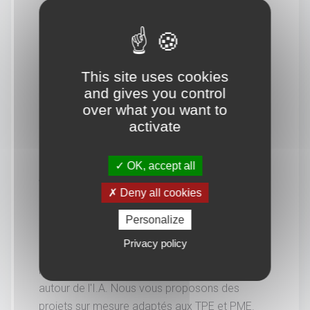
This site uses cookies
and gives you control
over what you want to
activate
OK, accept all
Vous souhaitez en savoir
Deny all cookies
davantage.
Personalize
Privacy policy
Découvrez dès maintenant l'agence web
Picasseo, spécialisée dans l'accompagnement
autour de l'I.A. Nous vous proposons des
projets sur mesure adaptés aux TPE et PME.