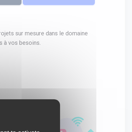
ojets sur mesure dans le domaine
s à vos besoins.