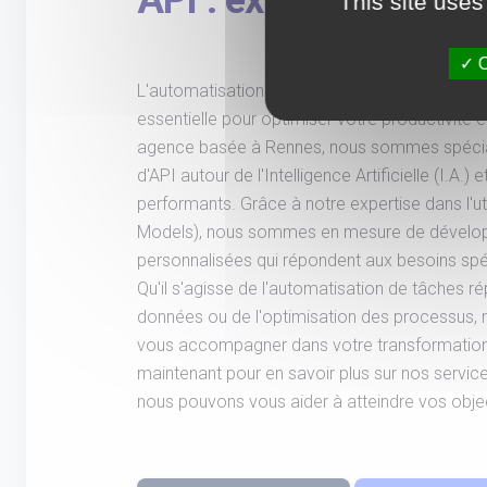
API : experts basés 
This site uses
O
L'automatisation des processus internes et ex
essentielle pour optimiser votre productivité e
agence basée à Rennes, nous sommes spécial
d'API autour de l'Intelligence Artificielle (I.A.)
performants. Grâce à notre expertise dans l'u
Models), nous sommes en mesure de dévelop
personnalisées qui répondent aux besoins spéc
Qu'il s'agisse de l'automatisation de tâches ré
données ou de l'optimisation des processus, n
vous accompagner dans votre transformation 
maintenant pour en savoir plus sur nos serv
nous pouvons vous aider à atteindre vos objec