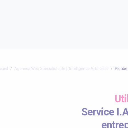
cueil
Agences Web Spécialiste De L'Intelligence Artificielle
Ploube
Uti
Service I.
entrep