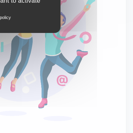
ant to activate
policy