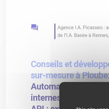
question_answer
Agence I.A. Picasseo :
de l'I.A. Basée à Renne
Conseils et développ
sur-mesure à Ploube
Automatisation des 
internes et externes a