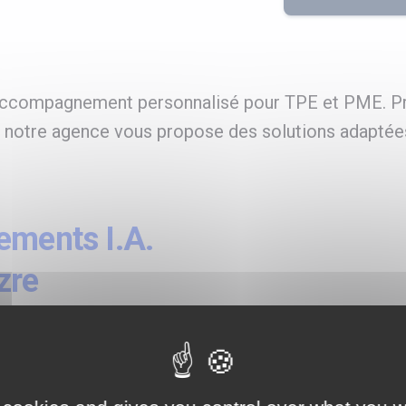
 accompagnement personnalisé pour TPE et PME. Pr
s, notre agence vous propose des solutions adaptée
ements I.A.
zre
processus
vec l'IA et