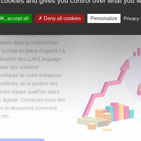
à Rennes
 cookies and gives you control over what you w
K, accept all
Deny all cookies
Personalize
Privacy 
ternes à votre entreprise est
t votre efficacité. Chez notre
isés dans la construction
 et la mise en place d'agents I.A.
tilisation des LLM (Language
per des solutions
ifiques de votre entreprise.
pétitives, de la gestion des
otre équipe qualifiée saura
digitale. Contactez-nous dès
ices et découvrez comment
tifs.