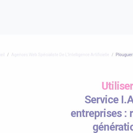
eil
Agences Web Spécialiste De L'Intelligence Artificielle
Plougue
Utilise
Service I.
entreprises :
générati