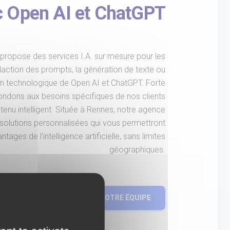
c Open AI et ChatGPT
propose des services I.A. sur mesure pour les
édaction des prompts, la génération de texte ou
tion technologique de Open AI et ChatGPT. Forte
ondons aux besoins spécifiques de nos clients
enu intelligent. Située à Rennes, notre agence
 solutions personnalisées qui vous permettront
tages de l'intelligence artificielle, sans limites
géographiques.
PROJET
CONTACTEZ NOTRE ÉQUIPE