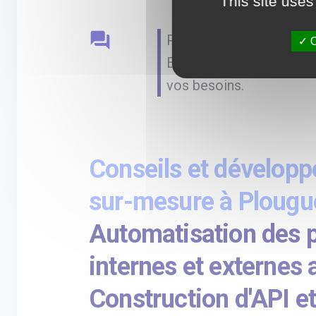
This site uses
question_answer
Picasseo, agence I.A sp
O
Experts basés à Rennes, 
vos besoins.
Conseils et développ
sur-mesure à Plougu
Automatisation des 
internes et externes a
Construction d'API et 