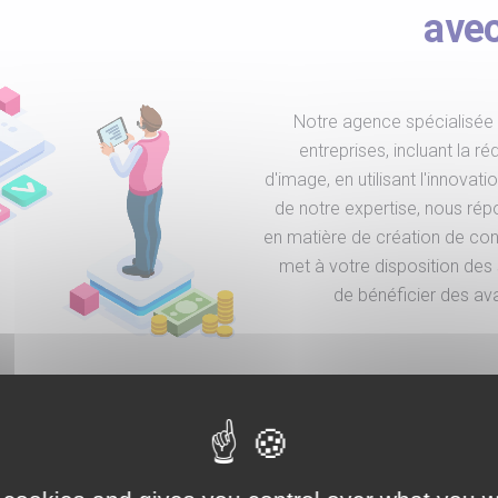
ave
Notre agence spécialisée 
entreprises, incluant la r
d'image, en utilisant l'innova
de notre expertise, nous rép
en matière de création de cont
met à votre disposition des
de bénéficier des avan
CRÉEZ VOTRE 