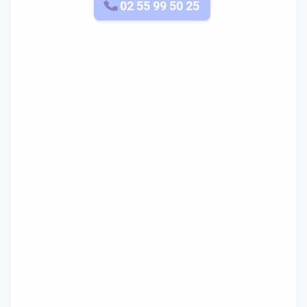
APPELEZ-NOUS
02 55 99 50 25