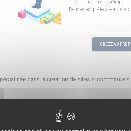
Cancale ou dans n'importe q
Rennes est prête à vous acco
CRÉEZ VOTRE 
écialisée dans la création de sites e-commerce s
.
re à Cancale