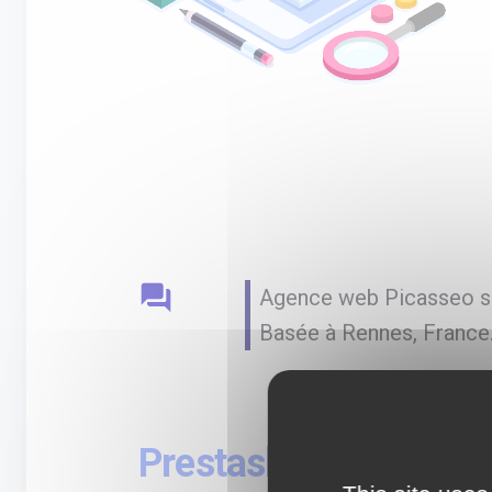
question_answer
Agence web Picasseo sp
Basée à Rennes, France
Prestashop sur-mesu