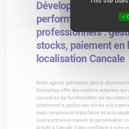
This site uses
Développement de si
performant pour les
O
professionnels : gest
stocks, paiement en l
localisation Cancale
Notre agence spécialisée dans le développem
Prestashop offre des solutions adaptées aux
l'accent sur les fonctionnalités qui répondent
notamment la gestion des stocks et le paiemen
nous comprenons l'importance de la localisati
nous sommes en mesure de personnaliser votr
activité à Cancale. Faites confiance à notre 