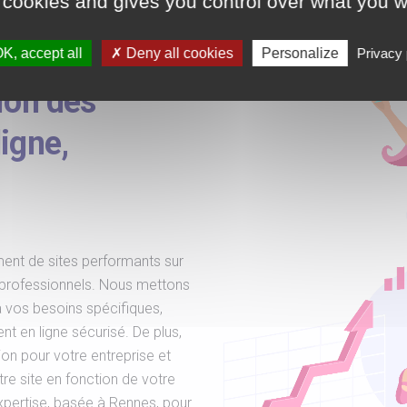
 cookies and gives you control over what you w
te Prestashop
K, accept all
Deny all cookies
Personalize
Privacy 
ion des
igne,
ent de sites performants sur
 professionnels. Nous mettons
 à vos besoins spécifiques,
t en ligne sécurisé. De plus,
on pour votre entreprise et
e site en fonction de votre
expertise, basée à Rennes, pour