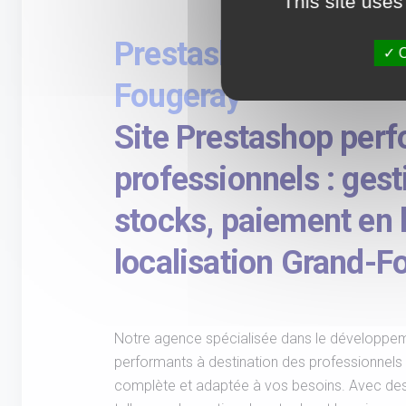
This site uses
Prestashop sur-mesu
O
Fougeray
Site Prestashop per
professionnels : gest
stocks, paiement en l
localisation Grand-F
Notre agence spécialisée dans le développem
performants à destination des professionnels
complète et adaptée à vos besoins. Avec des