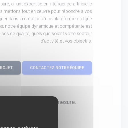
e, alliant expertise en intelligence artificielle
us mettons tout en œuvre pour répondre à vos
er dans la création d'une plateforme en ligne
es, notre équipe dynamique et compétente est
vices de qualité, quels que soient votre secteur
d'activité et vos objectifs.
PROJET
CONTACTEZ NOTRE ÉQUIPE
 sites Prestashop sur-mesure.