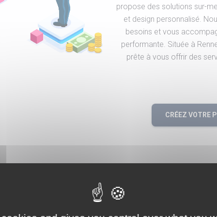
propose des solutions sur-mesur
et design personnalisé. No
besoins et vous accompagn
performante. Située à Renn
prête à vous offrir des ser
CRÉEZ VOTRE 
écialisée dans la création de sites e-commerce et
vous accompagnons dans votre projet digital.