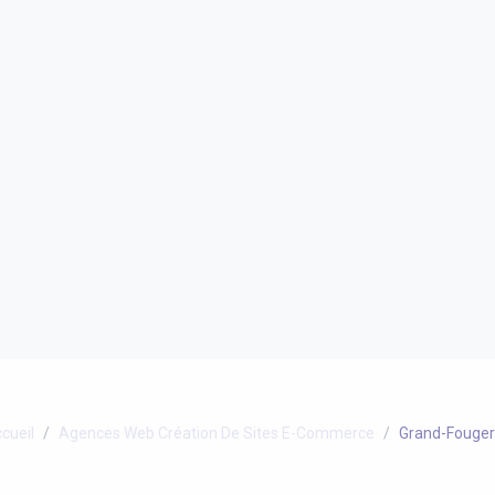
cueil
Agences Web Création De Sites E-Commerce
Grand-Fouge