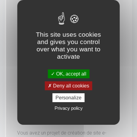
This site uses cookies
and gives you control
over what you want to
activate
OK, accept all
Deny all cookies
Personalize
Vous souhaitez en savoir
Privacy policy
davantage.
Vous avez un projet de création de site e-