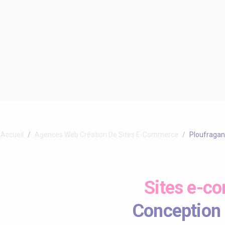
Accueil
Agences Web Création De Sites E-Commerce
Ploufragan
Sites e-c
Conception