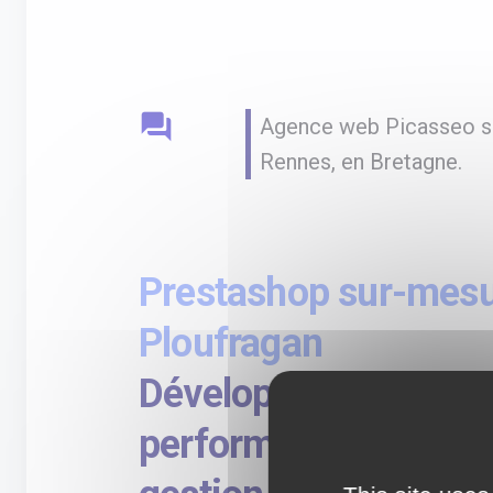
question_answer
Agence web Picasseo sp
Rennes, en Bretagne.
Prestashop sur-mesu
Ploufragan
Développement de si
performant pour prof