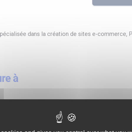
écialisée dans la création de sites e-commerce, P
re à
te Prestashop
essionnels :