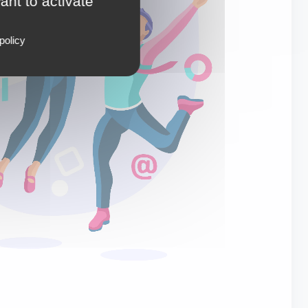
ant to activate
policy