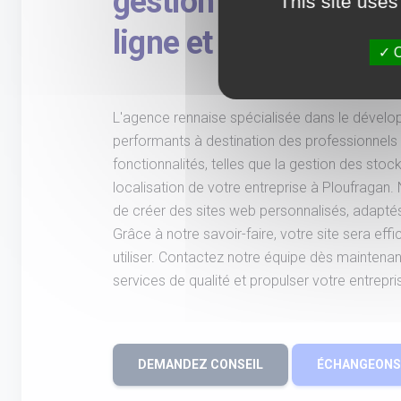
gestion des stocks, 
This site uses
ligne et localisation
O
L'agence rennaise spécialisée dans le dével
performants à destination des professionnels 
fonctionnalités, telles que la gestion des stock
localisation de votre entreprise à Ploufragan
de créer des sites web personnalisés, adapté
Grâce à notre savoir-faire, votre site sera effic
utiliser. Contactez notre équipe dès maintenan
services de qualité et propulser votre entrepri
DEMANDEZ CONSEIL
ÉCHANGEONS 