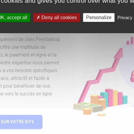
paiement en
 cookies and gives you control over what you w
K, accept all
Deny all cookies
Personalize
Privacy 
oppement de sites Prestashop
offre une multitude de
s, le paiement en ligne et la
. Notre expertise nous permet
s à vos besoins spécifiques.
ace, attractif et facile à
t pour bénéficier de nos
se vers le succès en ligne.
SUR VOTRE SITE