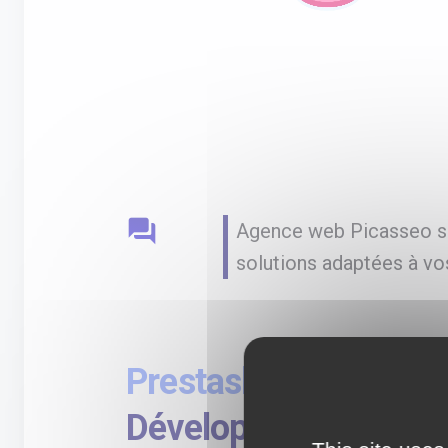
question_answer
Agence web Picasseo sp
solutions adaptées à vos
Prestashop sur-mesu
Développement de si