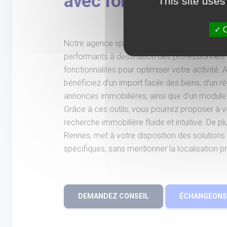
avec fonctionnalités
This site uses
O
Notre agence spécialisée dans le développem
performants à destination des professionnel
fonctionnalités pour optimiser votre activité. 
bénéficiez d'un import facile des biens, d'un
annonces immobilières, ainsi que d'un module 
Grâce à ces outils, vous pourrez proposer à v
recherche immobilière fluide et intuitive. De p
Rennes, met à votre disposition des solution
spécifiques, sans mentionner la localisation p
DEMANDEZ CONSEIL
ÉCHANGEONS 