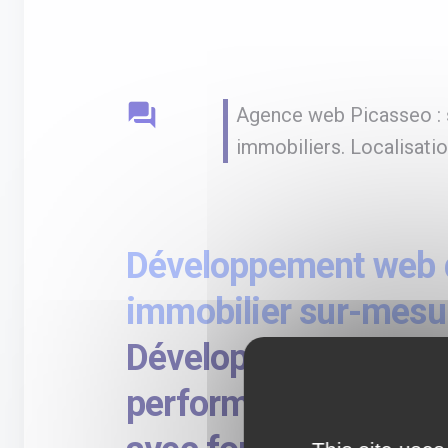
question_answer
Agence web Picasseo : s
immobiliers. Localisati
Développement web d
immobilier sur-mesu
Développement de si
performant pour pro