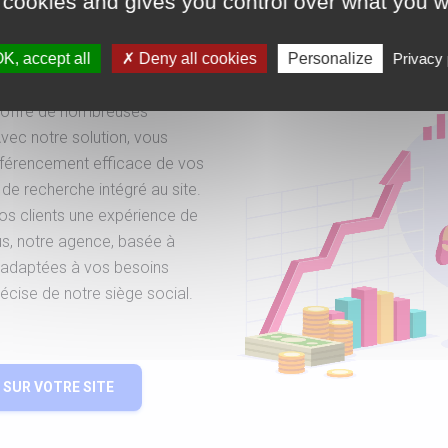
 avancées
 cookies and gives you control over what you w
K, accept all
Deny all cookies
Personalize
Privacy 
ent de sites immobiliers
s offre de nombreuses
Avec notre solution, vous
 référencement efficace de vos
de recherche intégré au site.
os clients une expérience de
lus, notre agence, basée à
s adaptées à vos besoins
récise de notre siège social.
SUR VOTRE SITE