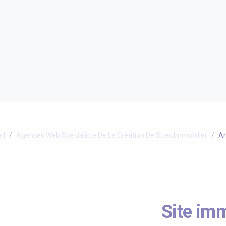
il
Agences Web Spécialiste De La Création De Sites Immobilier
Ar
Site imm