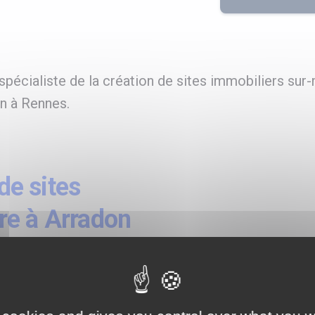
pécialiste de la création de sites immobiliers sur-
on à Rennes.
e sites
re à Arradon
te immobilier
fessionnels