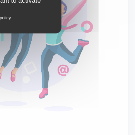
ant to activate
policy