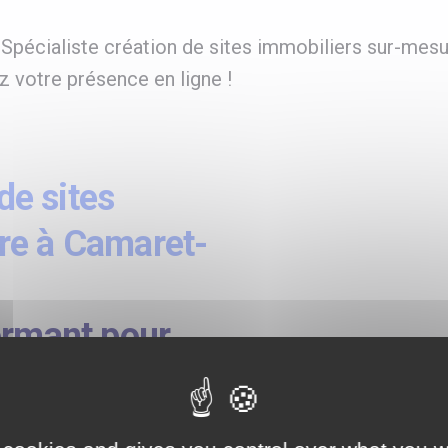
pécialiste création de sites immobiliers sur-mesur
 votre présence en ligne !
e sites
re à Camaret-
ormant pour
cées, import