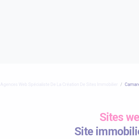
Agences Web Spécialiste De La Création De Sites Immobilier
Camare
Sites w
Site immobili