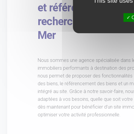
This site uses
et référencement des
O
recherche intégrée -
Mer
Nous sommes une agence spécialisée dans l
immobiliers performants à destination des pro
nous permet de proposer des fonctionnalités 
des biens, le référencement des biens et un 
intégré au site. Grâce à notre savoir-faire, no
adaptées à vos besoins, quelle que soit votre
dès maintenant pour bénéficier d'un site immob
optimiser votre activité professionnelle.