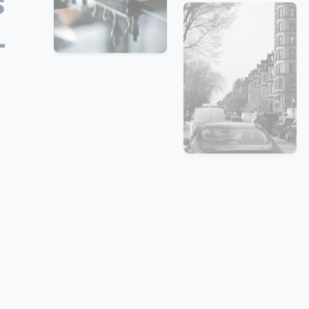
s
-
s