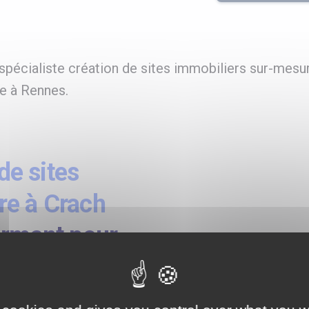
pécialiste création de sites immobiliers sur-mesur
ée à Rennes.
e sites
re à Crach
ormant pour
cées, import