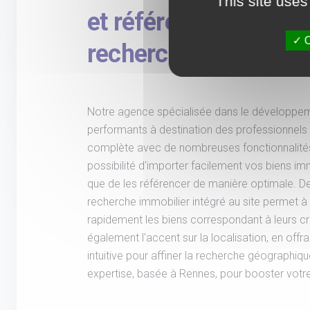
This site uses
et référencement des
O
recherche intégrée et
Notre agence spécialisée dans le développem
performants à destination des professionnels
complète avec de nombreuses fonctionnalités
possibilité d'importer facilement vos biens immo
que de les référencer de manière optimale. D
recherche immobilier intégré au site permet à 
rapidement les biens correspondant à leurs c
également l'accent sur la localisation, en offra
intuitive pour affiner la recherche géographiq
expertise, basée à Rennes, pour booster votre 