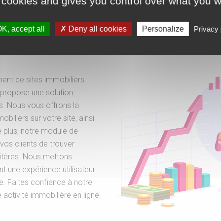
 cookies and gives you control over what you w
 biens,
K, accept all
Deny all cookies
Personalize
Privacy 
 localisation
ent de sites immobiliers
 propose une solution
. Nous vous offrons la
biliers sur votre site, ainsi
e plus, notre module de
vos clients de trouver
ritères. Nous mettons
nt une expérience utilisateur
ue. Faites confiance à notre
activité immobilière en ligne.