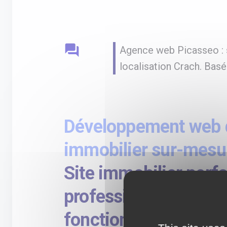
question_answer
Agence web Picasseo : s
localisation Crach. Bas
Développement web d
immobilier sur-mesu
Site immobilier perf
professionnels avec
fonctionnalités avan