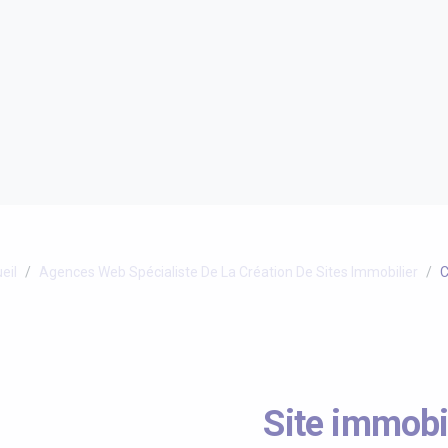
eil
Agences Web Spécialiste De La Création De Sites Immobilier
C
Site immobil