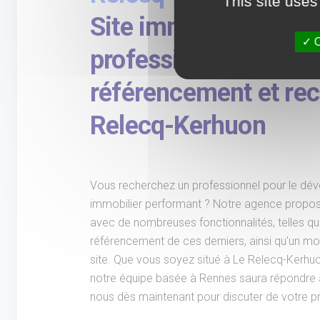
This site uses
Site immobilier perf
O
professionnels : impo
référencement et rec
Relecq-Kerhuon
Vous recherchez un professionnel pour le dév
immobilier performant ? Notre agence propo
avec de nombreuses fonctionnalités, telles que
référencement de ces derniers, ainsi qu'un mo
site. Que vous soyez situé à Le Relecq-Kerhuon
notre équipe basée à Rennes saura répondre 
nous dès maintenant pour discuter de votre pro