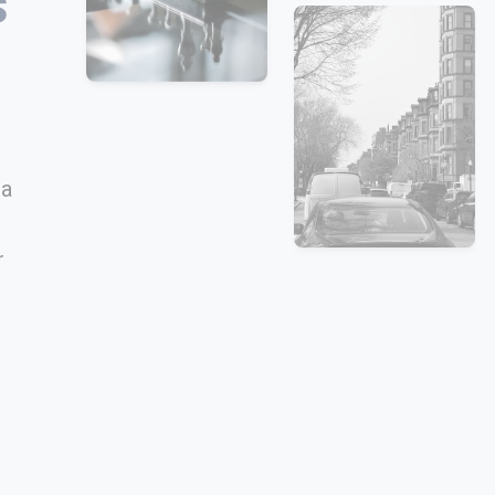
s
la
r