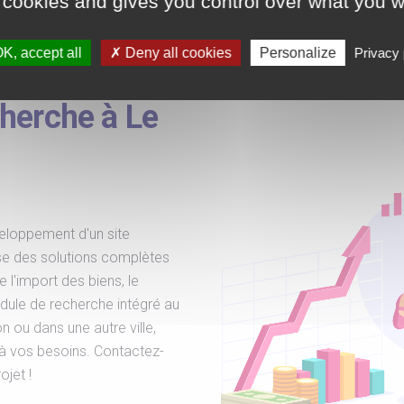
 cookies and gives you control over what you w
ormant pour
K, accept all
Deny all cookies
Personalize
Privacy 
rt,
herche à Le
eloppement d'un site
se des solutions complètes
 l'import des biens, le
dule de recherche intégré au
 ou dans une autre ville,
à vos besoins. Contactez-
jet !