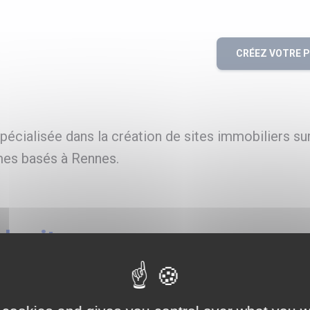
CRÉEZ VOTRE 
écialisée dans la création de sites immobiliers su
es basés à Rennes.
e sites
re à Le