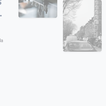
s
-
la