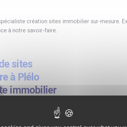
écialiste création sites immobilier sur-mesure. Ex
ce à notre savoir-faire.
e sites
e à Plélo
te immobilier
fessionnels
 avancées,