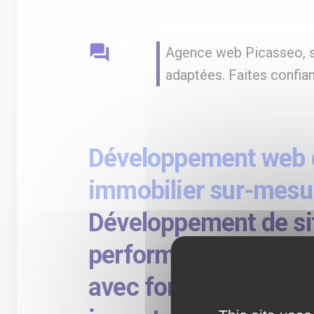
question_answer
Agence web Picasseo, sp
adaptées. Faites confian
Développement web d
immobilier sur-mesur
Développement de si
performant pour pro
avec fonctionnalités