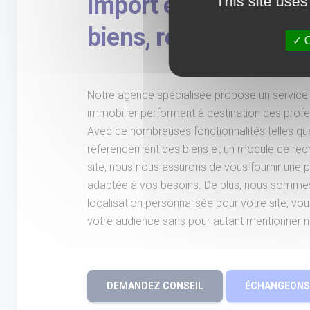
import et référence
This site uses
biens, recherche inté
O
Notre agence spécialisée propose un service
immobilier performant à destination des profes
Avec de nombreuses fonctionnalités telles que 
référencement des biens et un module de rech
site, nous nous assurons de vous fournir une 
adaptée à vos besoins. De plus, nous sommes
localisation personnalisée pour votre site, vou
votre audience sans pour autant mentionner 
DEMANDEZ CONSEIL
ÉCHANGEONS 