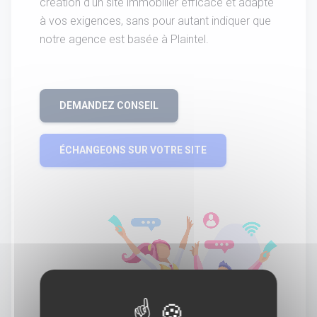
création d'un site immobilier efficace et adapté
à vos exigences, sans pour autant indiquer que
notre agence est basée à Plaintel.
DEMANDEZ CONSEIL
ÉCHANGEONS SUR VOTRE SITE