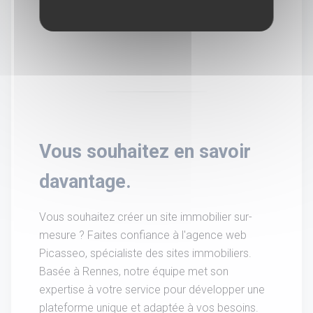
Vous souhaitez en savoir
davantage.
Vous souhaitez créer un site immobilier sur-
mesure ? Faites confiance à l'agence web
Picasseo, spécialiste des sites immobiliers.
Basée à Rennes, notre équipe met son
expertise à votre service pour développer une
plateforme unique et adaptée à vos besoins.