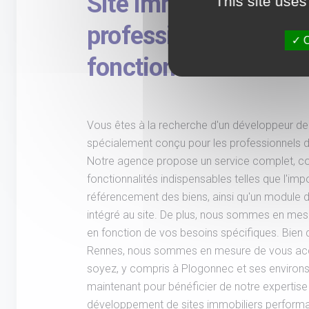
Site immobilier perf
This site uses
professionnels avec
O
fonctionnalités avan
Vous êtes à la recherche d'un développeur de 
spécialement conçu pour les professionnels d
Notre agence propose un service complet, 
fonctionnalités indispensables telles que l'impo
référencement des biens, ainsi qu'un module 
intégré au site. De plus, nous sommes en mesu
en fonction de vos besoins spécifiques. Bien
Rennes, nous sommes en mesure de vous a
soyez, y compris à Plogonnec et ses environ
maintenant pour bénéficier de notre expertise
développement de sites immobiliers performa