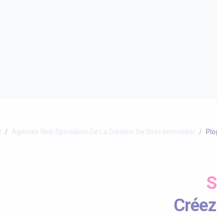
l
Agences Web Spécialiste De La Création De Sites Immobilier
Plo
S
Créez