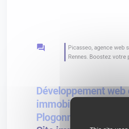
question_answer
Picasseo, agence web sp
Rennes. Boostez votre p
Développement web d
immobilier sur-mesu
Plogonnec