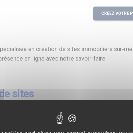
CRÉEZ VOTRE 
écialisée en création de sites immobiliers sur-me
résence en ligne avec notre savoir-faire.
e sites
re à