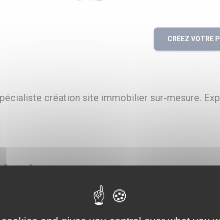
CRÉEZ VOTRE 
cialiste création site immobilier sur-mesure. Expe
e sites
re à Plouvorn
bilier