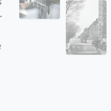
s
-
e