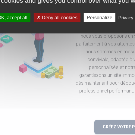
 cookies and gives you control over what you w
sur-mesure et d'une interf
avantages de l'intellige
K, accept all
Deny all cookies
Personalize
Privacy 
utilisateur ? Ne cherchez
répondre à tous vos besoi
nous vous proposons un s
parfaitement à vos attentes. Gr
nous sommes en mesure
conviviale, adaptée à
personnalisée et not
garantissons un site immob
dès maintenant pour découvri
professionnel performant,
CRÉEZ VOTRE 