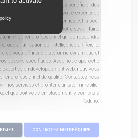
ant to activate
ace dynamique ? Vous souhaitez bénéficier des
nce artificielle pour optimiser votre expérience
policy
 plus, notre agence basée à Rennes est là pour
ns. Avec notre expertise et notre savoir-faire,
ite immobilier professionnel qui correspondra
âce à l'utilisation de l'intelligence artificielle,
 de vous offrir une plateforme dynamique et
 vos besoins spécifiques. Avec notre approche
re expertise en développement web, nous vous
ilier professionnel de qualité. Contactez-nous
r nos services et profiter d'un site immobilier
 quel que soit votre emplacement, y compris à
Pluduno.
PROJET
CONTACTEZ NOTRE ÉQUIPE