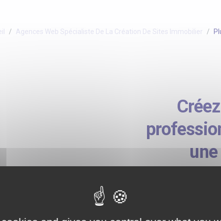
il
Agences Web Spécialiste De La Création De Sites Immobilier
Pl
Créez
professio
une
l'intelligenc
Vous êtes à la recherche d'un