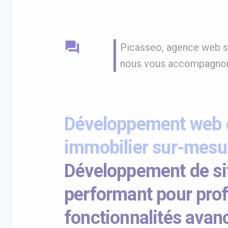
question_answer
Picasseo, agence web sp
nous vous accompagnons
Développement web d
immobilier sur-mesu
Développement de si
performant pour prof
fonctionnalités avan