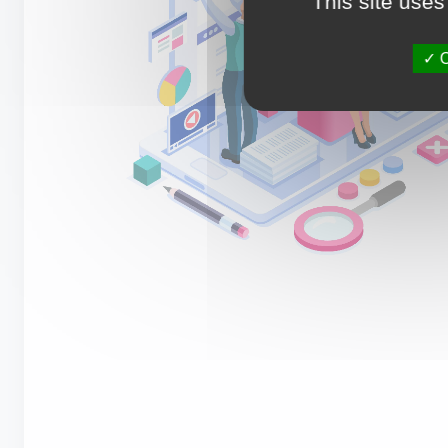
This site uses
O