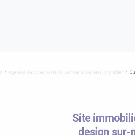
l
Agences Web Spécialiste De La Création De Sites Immobilier
Qu
Site immobili
design sur-m