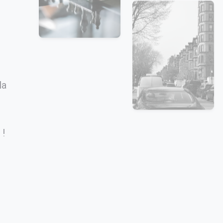
la
 !