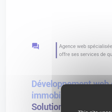
question_answer
Agence web spécialisée 
offre ses services de qu
Développement web d
immobilier sur-mesu
Solution web immobi