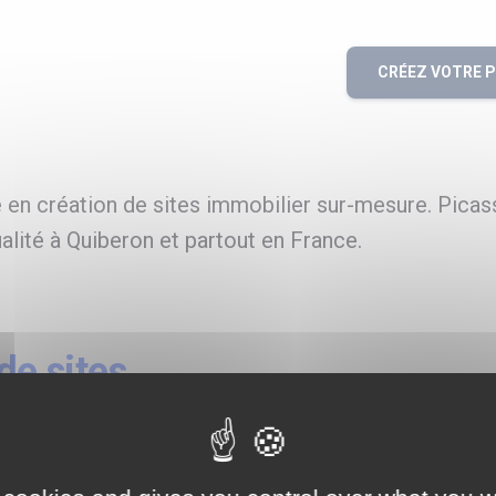
CRÉEZ VOTRE 
en création de sites immobilier sur-mesure. Picass
alité à Quiberon et partout en France.
e sites
re à Quiberon
lière